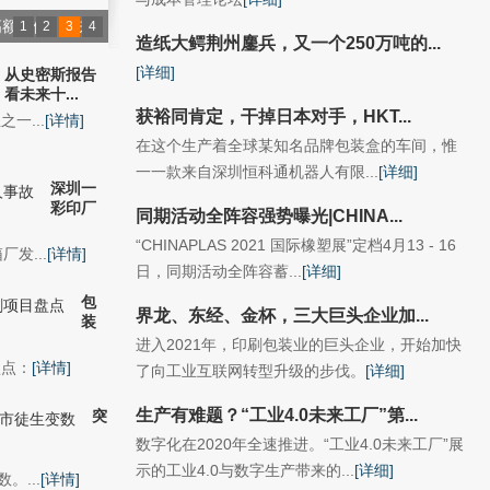
高额补偿，已来
1
2
3
4
造纸大鳄荆州鏖兵，又一个250万吨的...
[详细]
从史密斯报告
全自动化生产历
看未来十...
获裕同肯定，干掉日本对手，HKT...
一...
[详情]
在这个生产着全球某知名品牌包装盒的车间，惟
一一款来自深圳恒科通机器人有限...
[详细]
深圳一
彩印厂
同期活动全阵容强势曝光|CHINA...
“CHINAPLAS 2021 国际橡塑展”定档4月13 - 16
发...
[详情]
日，同期活动全阵容蓄...
[详细]
包
界龙、东经、金杯，三大巨头企业加...
装
进入2021年，印刷包装业的巨头企业，开始加快
盘点：
[详情]
了向工业互联网转型升级的步伐。
[详细]
生产有难题？“工业4.0未来工厂”第...
突
数字化在2020年全速推进。“工业4.0未来工厂”展
示的工业4.0与数字生产带来的...
[详细]
。...
[详情]