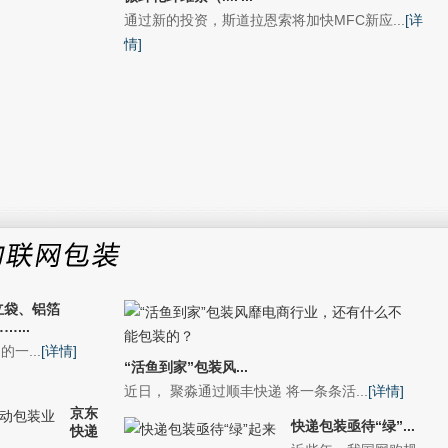
通过新的投资，斯道拉恩索将加快MFC新应...
[详
情]
立袋、铝箔
…...
一...
[详情]
“活鱼到家”包装风...
近日， 聚淼通过顺丰快递 将一条条活...
[详情]
京东
快递包装亟待“绿”...
快递