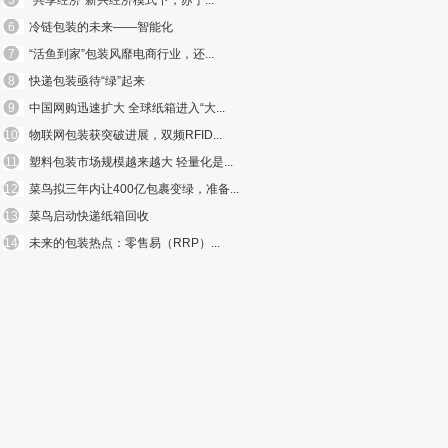
5
“共享经济”新兴经济模式下，苏宁...
6
冷链包装的未来——智能化
7
“活鱼到家”包装风靡电商行业，还...
8
快递包装亟待“绿”起来
9
中国网购迅速扩大 全球纸箱进入“大...
10
物联网包装获突破进展，双频RFID...
11
塑料包装市场规模越来越大 轻量化是...
12
菜鸟拟三年内让400亿包裹变绿，准备...
13
菜鸟启动快递纸箱回收
14
未来的包装热点：零售易（RRP）...