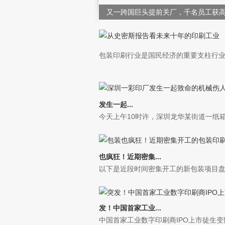
又一跨国巨头提前关厂，千名员工获
华38年
探秘印刷工业4.0，见证“一张标签的
包装印刷行业是国民经济的重要支柱行业之
程”！
发生一起...
今天上午10时许，深圳龙华某街道一纸箱厂
也疯狂！近期密集...
以下是近段时间密集开工的新包装项目
发！​中国首家工业...
中国首家工业数字印刷商IPO上市徒生变数