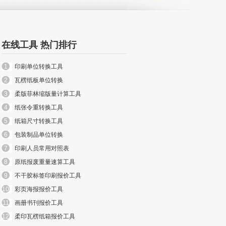
在线工具 热门排行
1
印刷单位转换工具
2
瓦楞纸板单位转换
3
柔版菲林缩版量计算工具
4
纸张令重转换工具
5
纸箱尺寸转换工具
6
包装制品单位转换
7
印刷人员常用对照表
8
原纸报废重量速算工具
9
不干胶标签印刷报价工具
10
彩页海报报价工具
11
画册书刊报价工具
12
柔印瓦楞纸箱报价工具