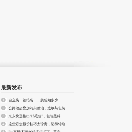
最新发布
1
自立袋、铝箔袋……袋袋知多少
2
公路治超叠加污染整治，造纸与包装...
3
京东快递推出“鸡毛信”，包装黑科...
4
这些彩盒报价技巧太珍贵，记得转给...