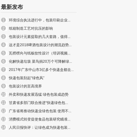
最新发布
1
环境综合执法进行中，包装印刷企业...
2
纸箱制造工艺对抗压的影响
3
包装设计元素提取的几大套路，值得...
4
这才是2018啤酒包装设计的潮流趋势...
5
瓦楞楞向与纸板纹性设计（培训视频...
6
化解快递垃圾 菜鸟捐20万个可降解绿...
7
2017年广东中山市3亿多个快递盒都去...
8
快递包装刮起“绿色风”
9
包装设计的至高境界
10
外卖和快递发展迅猛 绿色包装成趋势
11
甘肃省多部门联合推进“快递绿色包...
12
广东省将推动快递业绿色包装 使用不...
13
消费模式转变促使食品包装研究瞄准...
14
人民日报快评：让绿色成为快递包装...