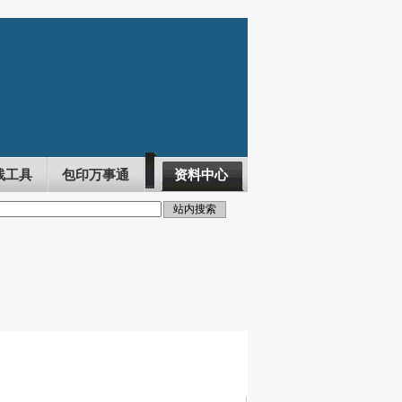
线工具
包印万事通
资料中心